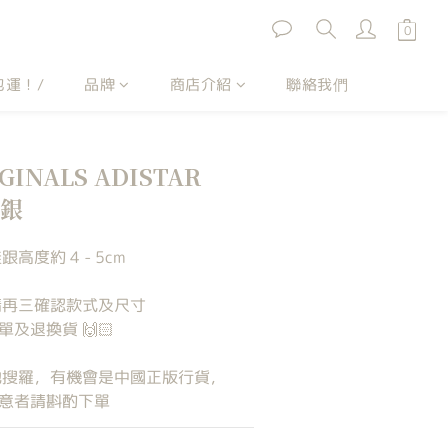
包運！/
品牌
商店介紹
聯絡我們
GINALS ADISTAR
灰銀
高度約 4 - 5cm
請再三確認款式及尺寸
及退換貨 🙌🏻
各地搜羅，有機會是中國正版行貨，
意者請斟酌下單