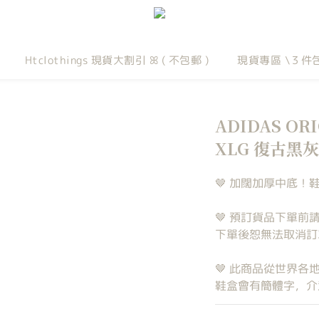
Htclothings 現貨大割引 ꕤ ( 不包郵 )
現貨專區 \３件
ADIDAS ORI
XLG 復古黑
🤎 加闊加厚中底！鞋跟
🤎 預訂貨品下單前
下單後恕無法取消訂單
🤎 此商品從世界
鞋盒會有簡體字，介