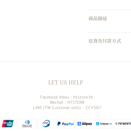
商品描述
送貨及付款方式
LET US HELP
Facebook Inbox :
htstore.hk
Wechat : HTSTORE
LINE (TW Customer only) : CCY567