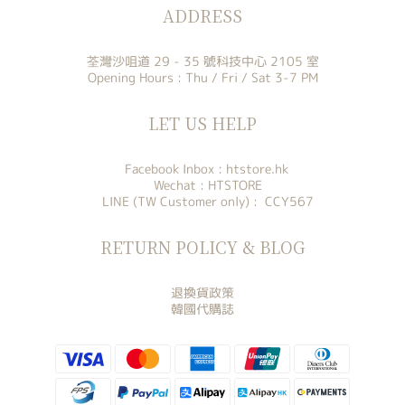
ADDRESS
荃灣沙咀道 29 - 35 號科技中心 2105 室
Opening Hours : Thu / Fri / Sat 3-7 PM
LET US HELP
Facebook Inbox :
htstore.hk
Wechat : HTSTORE
LINE (TW Customer only) : CCY567
RETURN POLICY & BLOG
退換貨政策
韓國代購誌