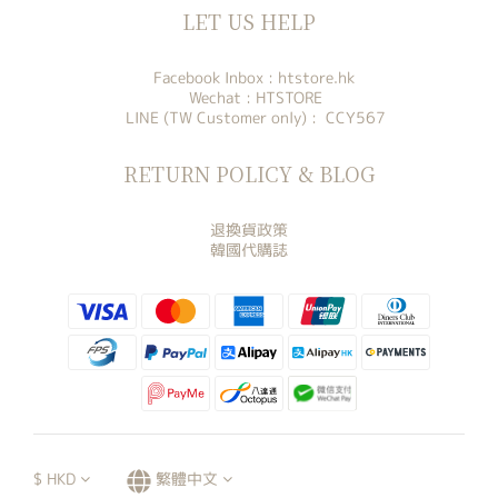
LET US HELP
Facebook Inbox :
htstore.hk
Wechat : HTSTORE
LINE (TW Customer only) : CCY567
RETURN POLICY & BLOG
退換貨政策
韓國代購誌
$
HKD
繁體中文