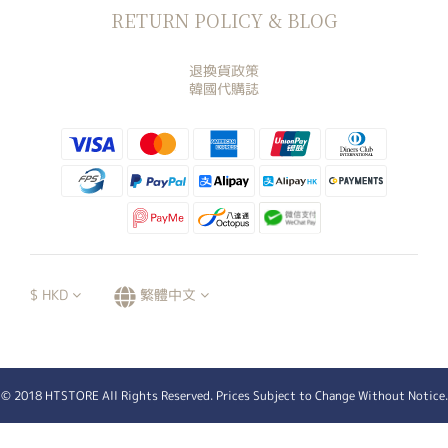
RETURN POLICY & BLOG
退換貨政策
韓國代購誌
$
HKD
繁體中文
© 2018 HTSTORE All Rights Reserved. Prices Subject to Change Without Notice.