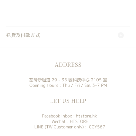
送貨及付款方式
ADDRESS
荃灣沙咀道 29 - 35 號科技中心 2105 室
Opening Hours : Thu / Fri / Sat 3-7 PM
LET US HELP
Facebook Inbox :
htstore.hk
Wechat : HTSTORE
LINE (TW Customer only) : CCY567