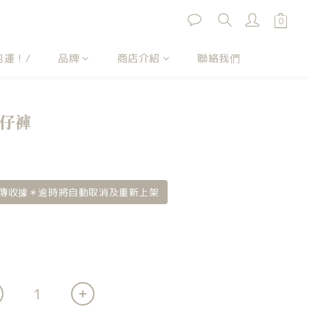
包運！/
品牌
商店介紹
聯絡我們
牛仔褲
傳收據＊逾時將自動取消及重新上架
"