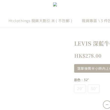
Htclothings 現貨大割引 ꕤ ( 不包郵 )
現貨專區 \３件
LEVIS 深藍
HK$278.00
落單後需半小時內上
顏色
: 32"
29"
30"
32