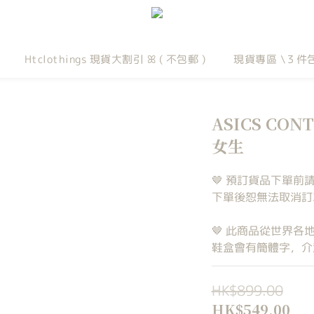
Htclothings 現貨大割引 ꕤ ( 不包郵 )
現貨專區 \３件
ASICS CON
女生
🤎 預訂貨品下單前
下單後恕無法取消訂單
🤎 此商品從世界
鞋盒會有簡體字，介
HK$899.00
HK$549.00