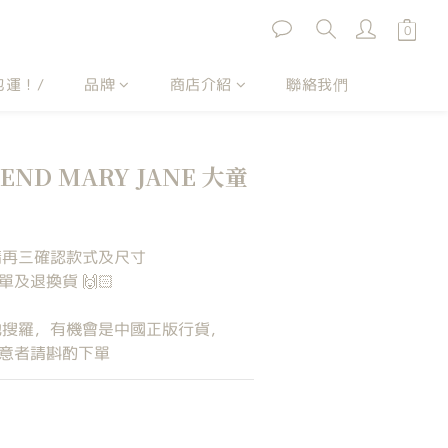
包運！/
品牌
商店介紹
聯絡我們
TEND MARY JANE 大童
請再三確認款式及尺寸
及退換貨 🙌🏻
各地搜羅，有機會是中國正版行貨，
意者請斟酌下單