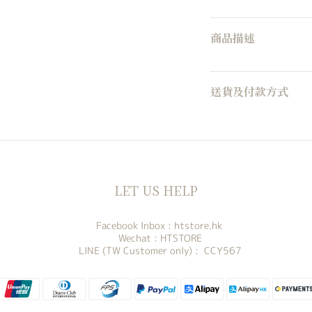
商品描述
送貨及付款方式
LET US HELP
Facebook Inbox :
htstore.hk
Wechat : HTSTORE
LINE (TW Customer only) : CCY567